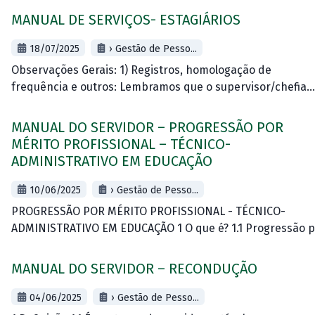
capacitação, compatível
MANUAL DE SERVIÇOS- ESTAGIÁRIOS
18/07/2025
› Gestão de Pesso...
Observações Gerais: 1) Registros, homologação de
frequência e outros: Lembramos que o supervisor/chefia
deve cadastrar horário de trabalho do estagiário, de acor
com as orientações constantes
MANUAL DO SERVIDOR – PROGRESSÃO POR
em:&nbsp;https://servicos.uffs.edu.br/wp-
MÉRITO PROFISSIONAL – TÉCNICO-
content/uploads/2024/06/Manual-de-Chefias-Modulo-de
ADMINISTRATIVO EM EDUCAÇÃO
frequencia_ponto-eletronico-SIGRH-Tutorial-
completo.pdf&nbsp; &nbsp;-&nbsp; ANEXO I,
10/06/2025
› Gestão de Pesso...
PROGRESSÃO POR MÉRITO PROFISSIONAL - TÉCNICO-
ADMINISTRATIVO EM EDUCAÇÃO 1 O que é? 1.1 Progressão p
mérito profissional é previsão legal para o desenvolvimen
na Carreira Técnico Administrativa em Educação e
MANUAL DO SERVIDOR – RECONDUÇÃO
04/06/2025
› Gestão de Pesso...