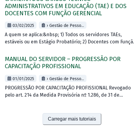
ADMINISTRATIVOS EM EDUCAÇÃO (TAE) E DOS
DOCENTES COM FUNÇÃO GERENCIAL
03/02/2025
› Gestão de Pesso...
A quem se aplica:&nbsp; 1) Todos os servidores TAEs,
estáveis ou em Estágio Probatório; 2) Docentes com Funçã
Gerencial, estáveis ou em Estágio Probatório.
1&nbsp;Definição: 1.1 A Avaliação de Desempenho
MANUAL DO SERVIDOR – PROGRESSÃO POR
CAPACITAÇÃO PROFISSIONAL
01/01/2025
› Gestão de Pesso...
PROGRESSÃO POR CAPACITAÇÃO PROFISSIONAL Revogado
pelo art. 214 da Medida Provisória nº 1.286, de 31 de
dezembro de 2024.
Carregar mais tutoriais