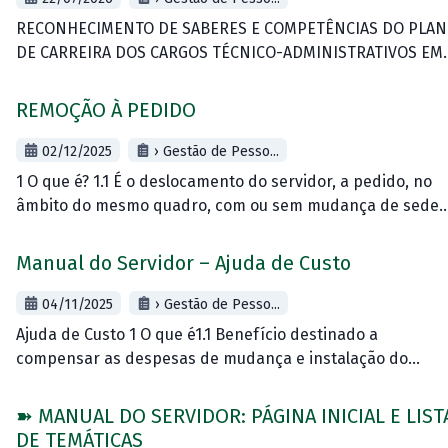
RECONHECIMENTO DE SABERES E COMPETÊNCIAS DO PLA
DE CARREIRA DOS CARGOS TÉCNICO-ADMINISTRATIVOS EM
EDUCAÇÃO (RSC-PCCTAE) DA UFFS 1. O que é? 1.1 O
Reconhecimento de Saberes e Competências do Plano
REMOÇÃO À PEDIDO
02/12/2025
› Gestão de Pesso...
1 O que é? 1.1 É o deslocamento do servidor, a pedido, no
âmbito do mesmo quadro, com ou sem mudança de sede.
1.2 A remoção é utilizada para os
Manual do Servidor – Ajuda de Custo
04/11/2025
› Gestão de Pesso...
Ajuda de Custo 1 O que é1.1 Benefício destinado a
compensar as despesas de mudança e instalação do
servidor ou servidora que, no interesse da Administração,
passar trabalhar em nova
➽ MANUAL DO SERVIDOR: PÁGINA INICIAL E LIST
DE TEMÁTICAS