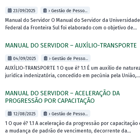
23/09/2025
› Gestão de Pesso...
Manual do Servidor O Manual do Servidor da Universidade
Federal da Fronteira Sul foi elaborado com o objetivo de
facilitar a consulta dos servidores e das chefias aos
assuntos relacionados
MANUAL DO SERVIDOR – AUXÍLIO-TRANSPORTE
04/09/2025
› Gestão de Pesso...
AUXÍLIO-TRANSPORTE 1 O que é? 1.1 É um auxílio de nature
jurídica indenizatória, concedido em pecúnia pela União,
destinado ao custeio parcial das despesas realizadas com
transporte coletivo, nos deslocamentos
MANUAL DO SERVIDOR – ACELERAÇÃO DA
PROGRESSÃO POR CAPACITAÇÃO
12/08/2025
› Gestão de Pesso...
1 O que é? 1.1 A aceleração da progressão por capacitação 
a mudança de padrão de vencimento, decorrente da
obtenção pelo servidor de certificação em programa de