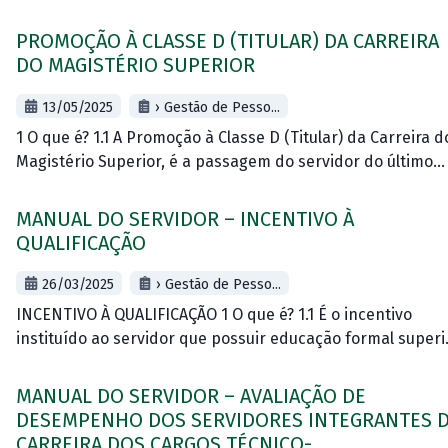
Desempenho Docente de que trata este Manual, se aplica
aos docentes que acessaram o último nível (4)
PROMOÇÃO À CLASSE D (TITULAR) DA CARREIRA
DO MAGISTÉRIO SUPERIOR
13/05/2025
› Gestão de Pesso...
1 O que é? 1.1 A Promoção à Classe D (Titular) da Carreira d
Magistério Superior, é a passagem do servidor do último
nível (4) da classe C (Associado), para
MANUAL DO SERVIDOR – INCENTIVO À
QUALIFICAÇÃO
26/03/2025
› Gestão de Pesso...
INCENTIVO À QUALIFICAÇÃO 1 O que é? 1.1 É o incentivo
instituído ao servidor que possuir educação formal superi
ao exigido para o cargo de que é titular, na forma
MANUAL DO SERVIDOR – AVALIAÇÃO DE
DESEMPENHO DOS SERVIDORES INTEGRANTES 
CARREIRA DOS CARGOS TÉCNICO-