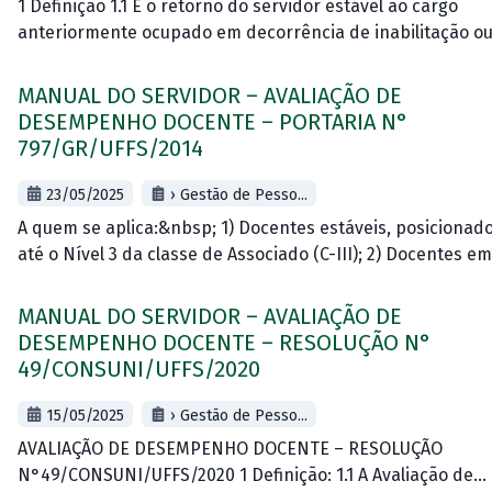
1 Definição 1.1 É o retorno do servidor estável ao cargo
anteriormente ocupado em decorrência de inabilitação o
desistência no estágio probatório relativo a outro cargo, o
reintegração do anterior
MANUAL DO SERVIDOR – AVALIAÇÃO DE
DESEMPENHO DOCENTE – PORTARIA N°
797/GR/UFFS/2014
23/05/2025
› Gestão de Pesso...
A quem se aplica:&nbsp; 1) Docentes estáveis, posicionad
até o Nível 3 da classe de Associado (C-III); 2) Docentes em
Estágio Probatório, com data de exercício até 06/02/2025. 
Definição:
MANUAL DO SERVIDOR – AVALIAÇÃO DE
DESEMPENHO DOCENTE – RESOLUÇÃO N°
49/CONSUNI/UFFS/2020
15/05/2025
› Gestão de Pesso...
AVALIAÇÃO DE DESEMPENHO DOCENTE – RESOLUÇÃO
N°49/CONSUNI/UFFS/2020 1 Definição: 1.1 A Avaliação de