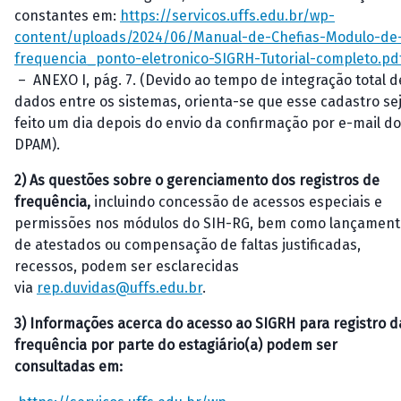
constantes em:
https://servicos.uffs.edu.br/wp-
content/uploads/2024/06/Manual-de-Chefias-Modulo-de
frequencia_ponto-eletronico-SIGRH-Tutorial-completo.pd
– ANEXO I, pág. 7. (Devido ao tempo de integração total d
dados entre os sistemas, orienta-se que esse cadastro se
feito um dia depois do envio da confirmação por e-mail do
DPAM).
2)
As questões sobre o gerenciamento dos registros de
frequência,
incluindo concessão de acessos especiais e
permissões nos módulos do SIH-RG, bem como lançament
de atestados ou compensação de faltas justificadas,
recessos, podem ser esclarecidas
via
rep.duvidas@uffs.edu.br
.
3)
Informações acerca do acesso ao SIGRH para registro d
frequência por parte do estagiário(a) podem ser
consultadas
em
: