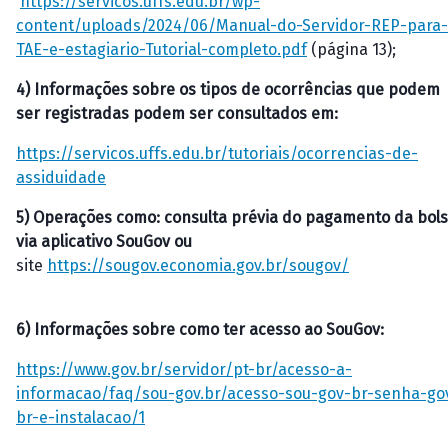
https://servicos.uffs.edu.br/wp-
content/uploads/2024/06/Manual-do-Servidor-REP-para-
TAE-e-estagiario-Tutorial-completo.pdf
(página 13);
4)
Informações sobre os tipos de ocorrências que podem
ser registradas podem ser consultados em:
https://servicos.uffs.edu.br/tutoriais/ocorrencias-de-
assiduidade
5)
Operações como: consulta prévia do pagamento da bol
via aplicativo SouGov ou
site
https://sougov.economia.gov.br/sougov/
6)
Informações sobre como ter acesso ao
S
ouGov:
https://www.gov.br/servidor/pt-br/acesso-a-
informacao/faq/sou-gov.br/acesso-sou-gov-br-senha-go
br-e-instalacao/1