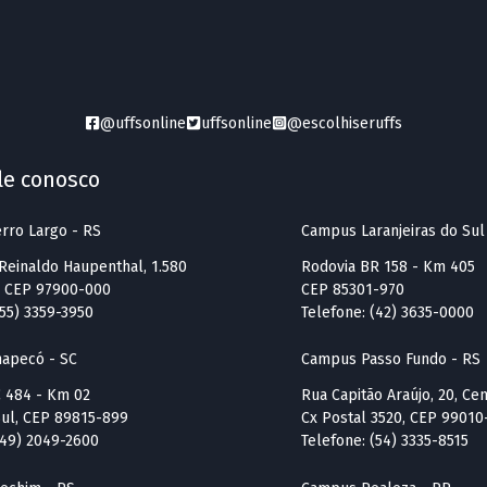
@uffsonline
uffsonline
@escolhiseruffs
le conosco
rro Largo - RS
Campus Laranjeiras do Sul
Reinaldo Haupenthal, 1.580
Rodovia BR 158 - Km 405
, CEP 97900-000
CEP 85301-970
(55) 3359-3950
Telefone: (42) 3635-0000
apecó - SC
Campus Passo Fundo - RS
C 484 - Km 02
Rua Capitão Araújo, 20, Ce
Sul, CEP 89815-899
Cx Postal 3520, CEP 99010
(49) 2049-2600
Telefone: (54) 3335-8515